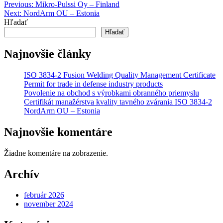
Navigácia
Previous:
Mikro-Pulssi Oy – Finland
Next:
NordArm OU – Estonia
v
Hľadať
článku
Hľadať
Najnovšie články
ISO 3834-2 Fusion Welding Quality Management Certificate
Permit for trade in defense industry products
Povolenie na obchod s výrobkami obranného priemyslu
Certifikát manažérstva kvality tavného zvárania ISO 3834-2
NordArm OU – Estonia
Najnovšie komentáre
Žiadne komentáre na zobrazenie.
Archív
február 2026
november 2024