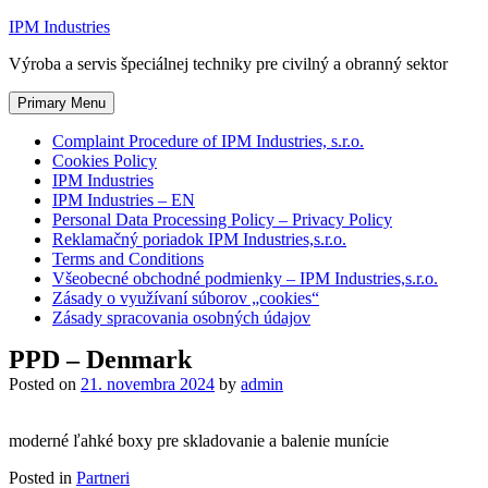
Skip
IPM Industries
to
Výroba a servis špeciálnej techniky pre civilný a obranný sektor
content
Primary Menu
Complaint Procedure of IPM Industries, s.r.o.
Cookies Policy
IPM Industries
IPM Industries – EN
Personal Data Processing Policy – Privacy Policy
Reklamačný poriadok IPM Industries,s.r.o.
Terms and Conditions
Všeobecné obchodné podmienky – IPM Industries,s.r.o.
Zásady o využívaní súborov „cookies“
Zásady spracovania osobných údajov
PPD – Denmark
Posted on
21. novembra 2024
by
admin
moderné ľahké boxy pre skladovanie a balenie munície
Posted in
Partneri