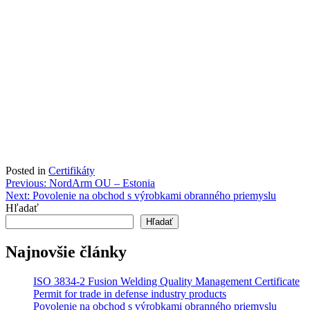
Posted in
Certifikáty
Navigácia
Previous:
NordArm OU – Estonia
Next:
Povolenie na obchod s výrobkami obranného priemyslu
v
Hľadať
článku
Hľadať
Najnovšie články
ISO 3834-2 Fusion Welding Quality Management Certificate
Permit for trade in defense industry products
Povolenie na obchod s výrobkami obranného priemyslu