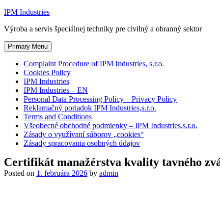
Skip
IPM Industries
to
Výroba a servis špeciálnej techniky pre civilný a obranný sektor
content
Primary Menu
Complaint Procedure of IPM Industries, s.r.o.
Cookies Policy
IPM Industries
IPM Industries – EN
Personal Data Processing Policy – Privacy Policy
Reklamačný poriadok IPM Industries,s.r.o.
Terms and Conditions
Všeobecné obchodné podmienky – IPM Industries,s.r.o.
Zásady o využívaní súborov „cookies“
Zásady spracovania osobných údajov
Certifikát manažérstva kvality tavného zv
Posted on
1. februára 2026
by
admin