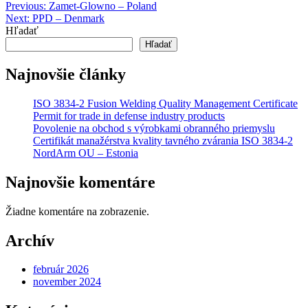
Navigácia
Previous:
Zamet-Glowno – Poland
Next:
PPD – Denmark
v
Hľadať
článku
Hľadať
Najnovšie články
ISO 3834-2 Fusion Welding Quality Management Certificate
Permit for trade in defense industry products
Povolenie na obchod s výrobkami obranného priemyslu
Certifikát manažérstva kvality tavného zvárania ISO 3834-2
NordArm OU – Estonia
Najnovšie komentáre
Žiadne komentáre na zobrazenie.
Archív
február 2026
november 2024