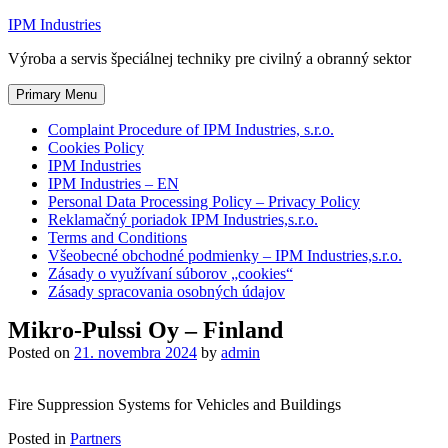
Skip
IPM Industries
to
Výroba a servis špeciálnej techniky pre civilný a obranný sektor
content
Primary Menu
Complaint Procedure of IPM Industries, s.r.o.
Cookies Policy
IPM Industries
IPM Industries – EN
Personal Data Processing Policy – Privacy Policy
Reklamačný poriadok IPM Industries,s.r.o.
Terms and Conditions
Všeobecné obchodné podmienky – IPM Industries,s.r.o.
Zásady o využívaní súborov „cookies“
Zásady spracovania osobných údajov
Mikro-Pulssi Oy – Finland
Posted on
21. novembra 2024
by
admin
Fire Suppression Systems for Vehicles and Buildings
Posted in
Partners